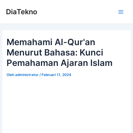
Lewati
DiaTekno
ke
Main
konten
Men
Memahami Al-Qur'an
Menurut Bahasa: Kunci
Pemahaman Ajaran Islam
Oleh
administrator
/
Februari 11, 2024