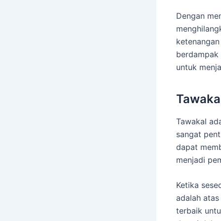
Dengan mem
menghilangk
ketenangan 
berdampak p
untuk menja
Tawaka
Tawakal ada
sangat pent
dapat memb
menjadi pem
Ketika sese
adalah ata
terbaik unt