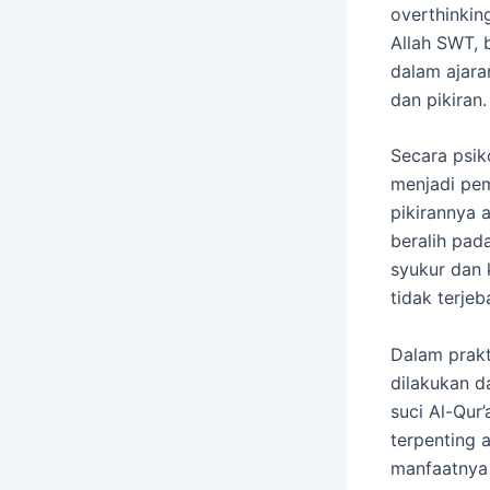
overthinkin
Allah SWT, 
dalam ajara
dan pikiran.
Secara psik
menjadi pem
pikirannya 
beralih pada
syukur dan 
tidak terje
Dalam prakt
dilakukan d
suci Al-Qur
terpenting 
manfaatnya 