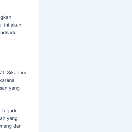
ngkan
 ini akan
individu
T. Sikap ini
 karena
san yang
 terjadi
kan yang
tenang dan