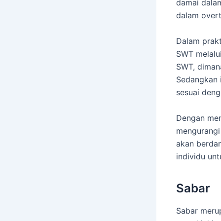
damai dalam
dalam overt
Dalam prakt
SWT melalui
SWT, diman
Sedangkan i
sesuai deng
Dengan men
mengurangi 
akan berdam
individu un
Sabar
Sabar merup