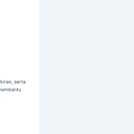
kiran, serta
 membantu
.