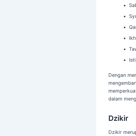
Sa
Sy
Qa
Ikh
Ta
Ist
Dengan mem
mengembangk
memperkuat
dalam mengh
Dzikir
Dzikir meru