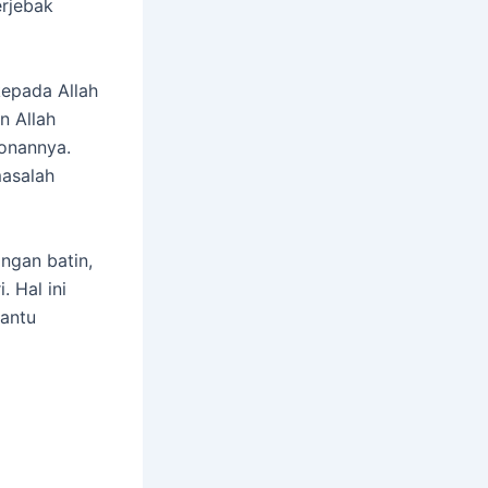
rjebak
kepada Allah
n Allah
onannya.
masalah
ngan batin,
 Hal ini
bantu