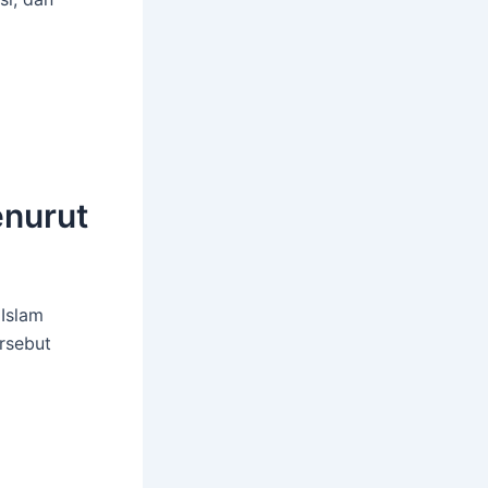
enurut
Islam
ersebut