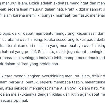
g menurut Islam. Dzikir adalah aktivitas mengingat dan m
baik secara lisan maupun dalam hati. Praktik dzikir sangat 
n Islam karena memiliki banyak manfaat, termasuk menena
ologis, dzikir dapat membantu mengurangi kecemasan dan 
icu utama overthinking. Ketika seseorang fokus pada dziki
akan teralihkan dari masalah yang membuatnya overthinkin
 hal-hal yang positif. Selain itu, dzikir juga dapat meningk
kepasrahan, sehingga individu lebih mampu menerima kea
bak dalam pikiran yang berlebihan.
ik cara menghilangkan overthinking menurut Islam, dzikir 
alam berbagai bentuk, seperti membaca tasbih, melantunka
’an, atau sekadar mengingat nama Allah SWT dalam hati. Y
adalah melakukannya dengan ikhlas dan rutin agar dapat m
secara optimal.