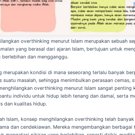
ilangkan overthinking menurut Islam merupakan sebuah se
amalan yang berasal dari ajaran Islam, bertujuan untuk men
g berlebihan dan mengganggu.
g merupakan kondisi di mana seseorang terlalu banyak berp
s suatu masalah, sehingga menimbulkan perasaan cemas, st
 menghilangkan overthinking menurut Islam sangat penting 
ntu individu untuk hidup lebih tenang dan damai, serta 
s dan kualitas hidup.
ah Islam, konsep menghilangkan overthinking telah banyak
ulama dan cendekiawan. Mereka mengembangkan berbagai t
k mengatasi pikiran yang berlebihan, seperti dzikir, medita