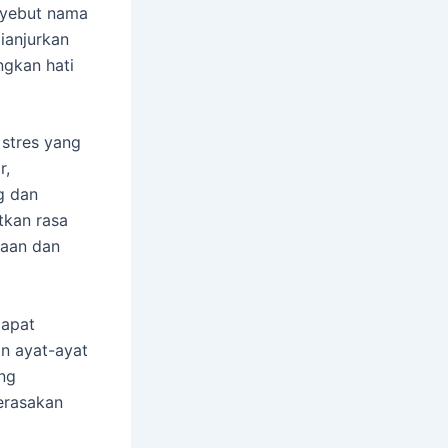
enyebut nama
dianjurkan
ngkan hati
stres yang
r,
g dan
atkan rasa
daan dan
dapat
n ayat-ayat
ang
erasakan