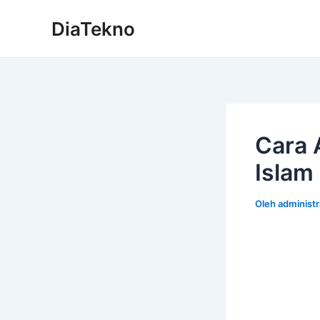
Lewati
DiaTekno
ke
konten
Cara 
Islam
Oleh
administ