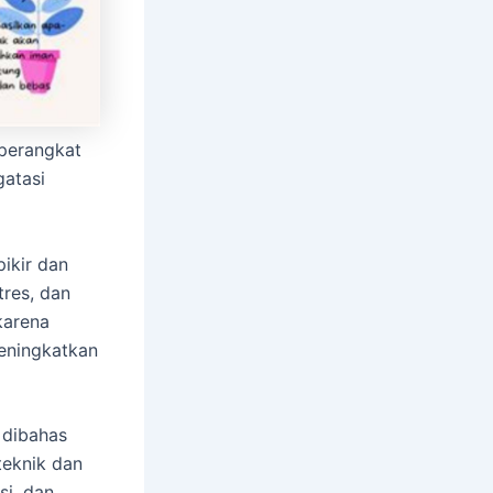
perangkat
gatasi
ikir dan
res, dan
karena
meningkatkan
 dibahas
eknik dan
si, dan