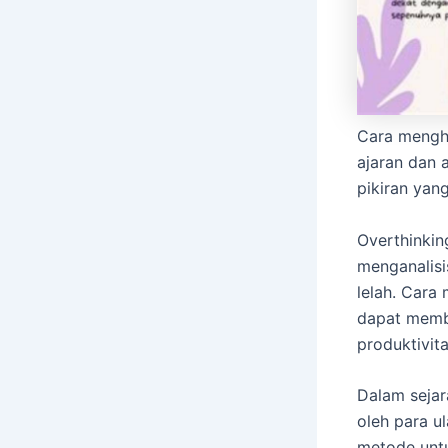
Cara mengh
ajaran dan 
pikiran yan
Overthinkin
menganalisi
lelah. Cara
dapat memba
produktivita
Dalam sejar
oleh para 
metode untu